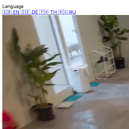
Language
🇬🇧 EN
🇩🇪 DE
🇹🇭 TH
🇷🇺 RU