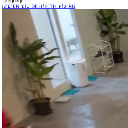
Language
🇬🇧 EN
🇩🇪 DE
🇹🇭 TH
🇷🇺 RU