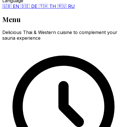
Language
🇬🇧 EN
🇩🇪 DE
🇹🇭 TH
🇷🇺 RU
Menu
Delicious Thai & Western cuisine to complement your
sauna experience