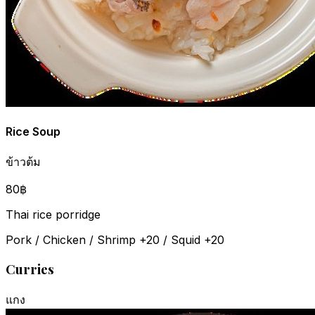
Rice Soup
ข้าวต้ม
80฿
Thai rice porridge
Pork / Chicken / Shrimp +20 / Squid +20
Curries
แกง