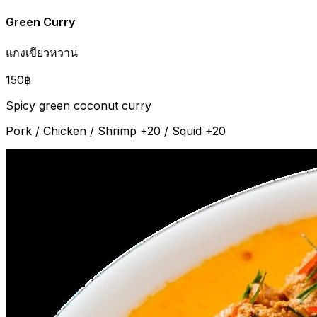
Green Curry
แกงเขียวหวาน
150฿
Spicy green coconut curry
Pork / Chicken / Shrimp +20 / Squid +20