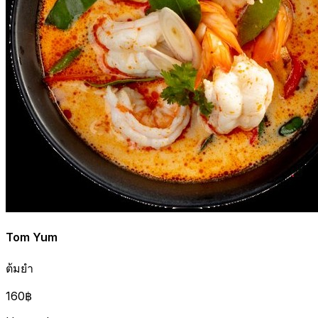
Tom Yum
ต้มยำ
160฿