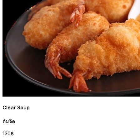
Clear Soup
ต้มจืด
130฿